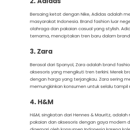
2. Adidas
Bersaing ketat dengan Nike, Adidas adalah mer
masyarakat Indonesia. Brand fashion luar nege
olahraga dan pakaian casual yang stylish. Adi
ternama, menciptakan tren baru dalam brand b
3. Zara
Berasal dari Spanyol, Zara adalah brand fashi
aksesoris yang mengikuti tren terkini. Merek br
dengan harga yang terjangkau. Zara sering m
memungkinkan konsumen untuk selalu tampil me
4. H&M
H&M, singkatan dari Hennes & Mauritz, adalah
pakaian dan aksesoris dengan gaya modern dan
digemari oleh konsumen Indonesia karena kol