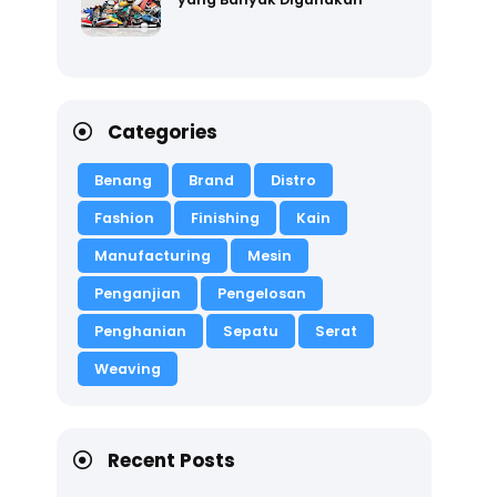
Categories
Benang
Brand
Distro
Fashion
Finishing
Kain
Manufacturing
Mesin
Penganjian
Pengelosan
Penghanian
Sepatu
Serat
Weaving
Recent Posts