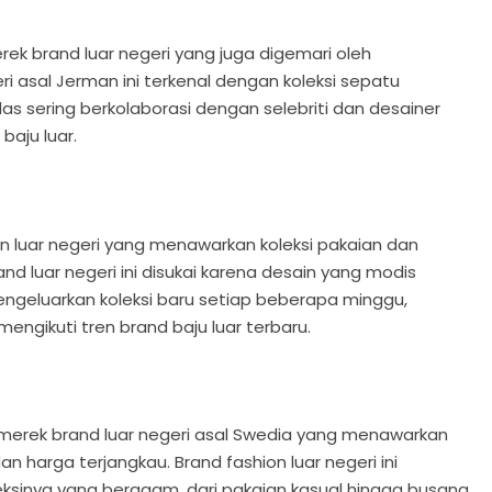
ek brand luar negeri yang juga digemari oleh
ri asal Jerman ini terkenal dengan koleksi sepatu
das sering berkolaborasi dengan selebriti dan desainer
aju luar.
on luar negeri yang menawarkan koleksi pakaian dan
and luar negeri ini disukai karena desain yang modis
engeluarkan koleksi baru setiap beberapa minggu,
ngikuti tren brand baju luar terbaru.
 merek brand luar negeri asal Swedia yang menawarkan
 harga terjangkau. Brand fashion luar negeri ini
eksinya yang beragam, dari pakaian kasual hingga busana