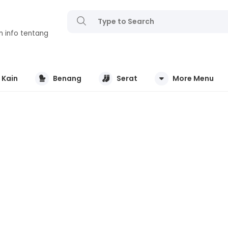
n info tentang
Kain
Benang
Serat
More Menu