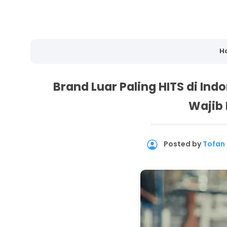
H
Brand Luar Paling HITS di Ind
Wajib
Posted by
Tofan