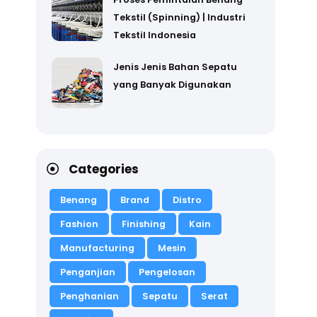
Tekstil (Spinning) | Industri
Tekstil Indonesia
Jenis Jenis Bahan Sepatu
yang Banyak Digunakan
Categories
Benang
Brand
Distro
Fashion
Finishing
Kain
Manufacturing
Mesin
Penganjian
Pengelosan
Penghanian
Sepatu
Serat