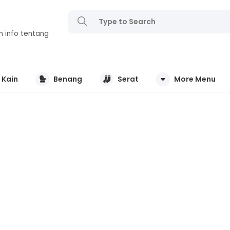
n info tentang
Kain
Benang
Serat
More Menu